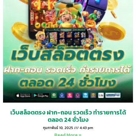
เว็บสล็อตตรง ฝาก-ถอน รวดเร็ว ทำรายการได้
ตลอด 24 ชั่วโมง
กุมภาพันธ์ 10, 2025
4:43 pm
Read More »