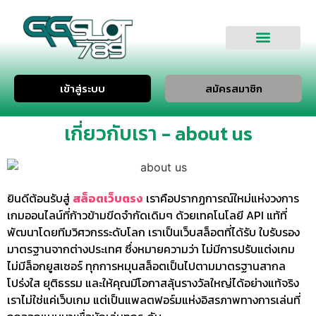
เข้าสู่ระบบ
สมัครสมาชิก
เกี่ยวกับเรา - about us
ยินดีต้อนรับสู่
สล็อตเว็บตรง
เราคือปรากฏการณ์ใหม่แห่งวงการ
เกมออนไลน์ที่ก้าวข้ามขีดจำกัดเดิมๆ ด้วยเทคโนโลยี API แท้ที่
พัฒนาโดยทีมวิศวกรระดับโลก เราเป็นเว็บสล็อตที่ได้รับ ใบรับรอง
มาตรฐานจากต่างประเทศ ซึ่งหมายความว่า ไม่มีการปรับแต่งเกม
ไม่มีล็อกยูสเซอร์ ทุกการหมุนสล็อตเป็นไปตามมาตรฐานสากล
โปร่งใส ยุติธรรม และให้คุณมีโอกาสลุ้นรางวัลใหญ่ได้อย่างแท้จริง
เราไม่ใช่แค่เว็บเกม แต่เป็นแพลตฟอร์มแห่งอิสรภาพทางการเล่นที่