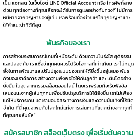
เป็น แชทสด ในเว็บไซต์ LINE Official Account หรือ โทรศัพท์สาย
ด่วน ทุกช่องทางที่คุณเลือกจะได้รับการดูแลอย่างทันท่วงที ไม่มีการ
หนีหายจากปัญหาของผู้เล่น เราพร้อมที่จะช่วยแก้ไขทุกปัญหาและ
ให้คำแนะนำที่ดีที่สุด
พันธกิจของเรา
การสร้างประสบการณ์เกมที่เหนือระดับ ด้วยความโปร่งใส ยุติธรรม
และปลอดภัย เราเชื่อว่าทุกคนควรได้รับโอกาสที่เท่าเทียม เราไม่หยุด
ยั้งในการพัฒนาและปรับปรุงระบบของเราให้ดียิ่งขึ้นอยู่เสมอ พันธ
กิจของเราคือการ สร้างความพึงพอใจให้กับลูกค้า และ เติบโตอย่าง
ยั่งยืน ในอุตสาหกรรมสล็อตออนไลน์ โดยเราพร้อมที่จะรับฟังข้อ
เสนอแนะจากผู้เล่นทุกคนเพื่อปรับปรุงบริการให้ดียิ่งขึ้น เราไม่เพียง
แค่ให้บริการเกม แต่เรามอบอิสระทางการเงินและความบันเทิงที่ไร้ขีด
จำกัด ที่นี่ คุณจะพบกับโลกใหม่แห่งการเล่นเกมที่แตกต่างจากทุกที่
ที่คุณเคยสัมผัส”
สมัครสมาชิก สล็อตเว็บตรง เพื่อเริ่มต้นความ